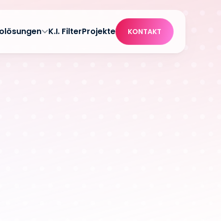
olösungen
K.I. Filter
Projekte
KONTAKT
e NetCologne ein echtes kölsches Büdchen 
etCologne. Eine Photobooth durfte dabei 
ür eine GIF Photobooth für rasend schnelle 