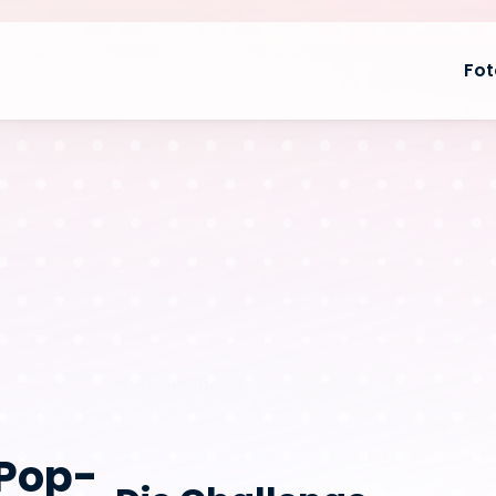
Fot
NetCologne
Zum 25-jährigen Firmen-Jubiläum errichtet
unter dem Motto: Gemeinsam für Köln mit N
Pop-
natürlich nicht fehlen. Wir entwickelten daf