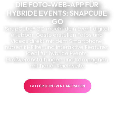
DIE FOTO-WEB-APP FÜR 
HYBRIDE EVENTS: SNAPCUBE 
GO
SnapCube® GO macht dein Event digital 
erlebbar: Gäste erstellen Fotos und 
Videos direkt mit dem Smartphone, 
nutzen KI-Filter und interaktive Features. 
Ideal für hybride Events, 
Großveranstaltungen und Kampagnen 
mit hoher Reichweite.
GO FÜR DEIN EVENT ANFRAGEN