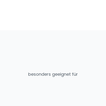
besonders geeignet für
Hybride Events
Ideal für physische und digitale Erlebnisse
