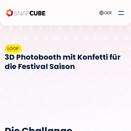
Select Language
GER
LOOP
3D Photobooth mit Konfetti für 
die Festival Saison
1LIVE
Mit unserer spektakulären 3D Photobooth wurde der 
Festivalbesuch in Weeze zu einem unvergesslichen 
Erlebnis. Für 
1LIVE
 haben wir faszinierende 
Bewegtbilder von den Besucherinnen und Besuchern 
der Festivals aufgenommen und den Festivalzauber 
Die Challange